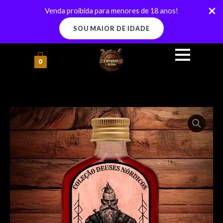
Ir
Venda proibida para menores de 18 anos!
para
SOU MAIOR DE IDADE
o
conteúdo
0
Tiwaz
-
Licor
de
Campari
quantidade