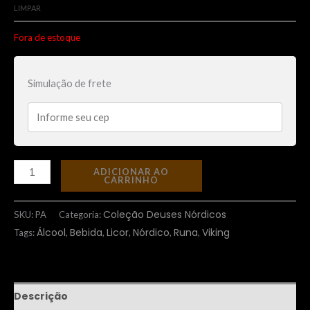
LIMPAR
Fora de estoque
Simulação de frete
ADICIONAR AO
CARRINHO
Coleção Deuses Nórdicos
SKU:
PA
Categoria:
Álcool
Bebida
Licor
Nórdico
Runa
Viking
Tags:
,
,
,
,
,
Descrição