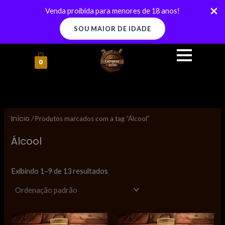
Ir
Venda proibida para menores de 18 anos!
para
SOU MAIOR DE IDADE
o
conteúdo
P
P
0
r
r
e
e
ç
ç
o
o
Início
/ Produtos marcados com a tag “Álcool”
Álcool
í
á
n
x
Exibindo 1–9 de 13 resultados
i
i
o
o