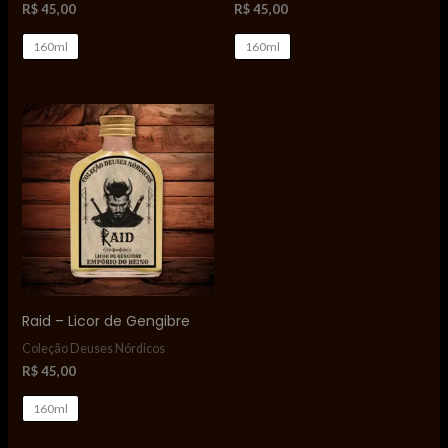
R$
45,00
R$
45,00
160ml
160ml
Raid – Licor de Gengibre
Coleção Deuses Nórdicos
R$
45,00
160ml