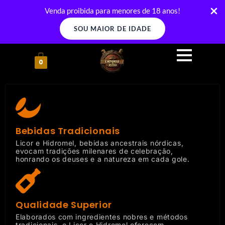
Ir
Venda proibida para menores de 18 anos!
para
SOU MAIOR DE IDADE
o
conteúdo
0
Bebidas Tradicionais
Licor e Hidromel, bebidas ancestrais nórdicas,
evocam tradições milenares de celebração,
honrando os deuses e a natureza em cada gole.
Qualidade Superior
Elaborados com ingredientes nobres e métodos
tradicionais, o Licor e Hidromel oferecem