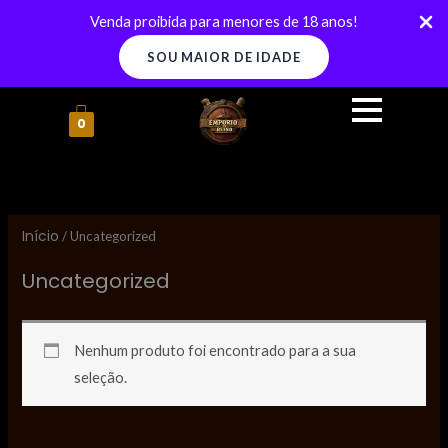
Ir
Venda proibida para menores de 18 anos!
para
SOU MAIOR DE IDADE
o
conteúdo
0
Início
/ Uncategorized
Uncategorized
Nenhum produto foi encontrado para a sua
seleção.